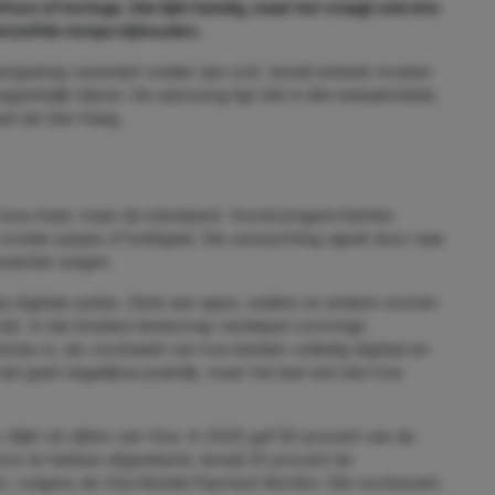
foon of horloge. Dat lijkt handig, maar het vraagt ook iets
hetzelfde tempo bijhouden.
ngedrag verandert sneller dan ooit, terwijl winkels moeten
gankelijk blijven. De oplossing ligt niet in één betaalmiddel,
tad als Den Haag.
luxe meer, maar de standaard. Vooral jongere klanten
onder pasjes of briefgeld. Die verwachting sijpelt door naar
zwaarder wegen.
we digitale opties. Denk aan apps, wallets en andere vormen
d zijn. In dat bredere landschap verdiepen sommige
ecies is, als voorbeeld van hoe betalen volledig digitaal en
dat geen dagelijkse praktijk, maar het laat wel zien hoe
blijkt uit cijfers van Visa. In 2025 gaf 92 procent van de
s te hebben afgerekend, terwijl 25 procent de
mt, volgens de Visa Mobile Payment Monitor. Die voorkeuren