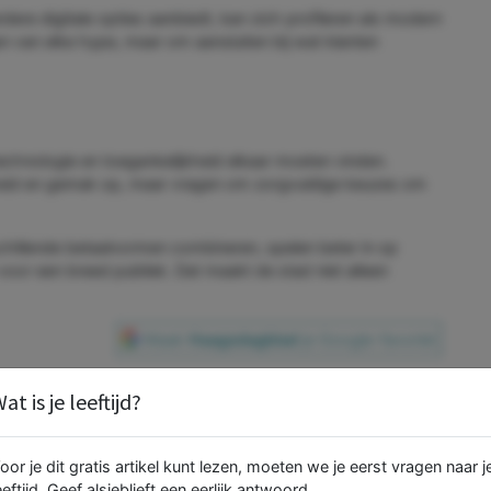
ere digitale opties aanbiedt, kan zich profileren als modern
en van elke hype, maar om aansluiten bij wat klanten
chnologie en toegankelijkheid elkaar moeten vinden.
lheid en gemak op, maar vragen om zorgvuldige keuzes om
rschillende betaalvormen combineren, spelen beter in op
or een breed publiek. Dat maakt de stad niet alleen
Maak
Haagsdagblad
je Google-favoriet
at is je leeftijd?
ip, foto of video die je
s wilt delen?
oor je dit gratis artikel kunt lezen, moeten we je eerst vragen naar j
eeftijd. Geef alsjeblieft een eerlijk antwoord.