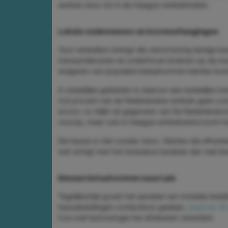
werken door tot in de Haagse winkelstraten.
Lokale ondernemers en kostenafwegingen
Voor winkeliers brengt die verschuiving lastige k
transactiekosten en onderhoud drukken op de marg
weigeren van populaire betaalvormen klanten kos
In stedelijke gebieden is daarom een duidelijke tr
4,8 procent van de Nederlandse winkels geen conta
ervoor, zo blijkt uit gegevens van De Nederlands
voorop, maar ook in Haagse winkelcentra komt he
Die keuze is niet zonder risico. Klanten die afhank
wat wringt met het inclusieve karakter dat veel l
Nieuwe betaalvormen naast pin
Tegelijkertijd groeit het aandeel van mobiele bet
kassabetalingen contactloos gedaan,
waarvan 45
hoe snel technologie het afrekenen verandert.