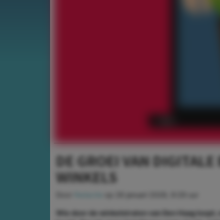
DE GROEI VAN DIGITALE
WINKELS
Door
Redactie
op
26 januari 2026, 9:29 uur
Wie door de winkelstraten van Den Haag loopt, m