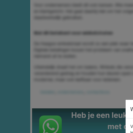
Voor ondernemers biedt dit ook kansen. Wie meerd
en klantgericht. Het gaat daarbij niet om het volg
daadwerkelijk gebruiken.
Wat dit betekent voor winkelstraten
De Haagse winkelstraat wordt zo een plek waar te
Digitale betalingen lossen het probleem van sne
niemand uit te sluiten.
Uiteindelijk draait het om balans. Winkels die ve
veranderend gedrag en houden hun deuren open vo
moderner, maar ook leefbaar voor iedereen.
betalen
,
ondernemers
,
contactloos
W
Heb je een leuke t
met on
V
l