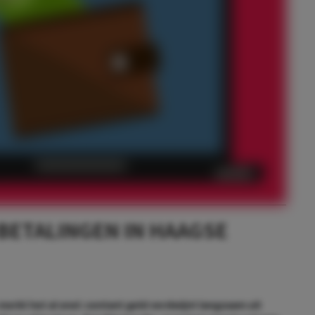
 BETALINGEN IN HAAGSE
erkt het al snel: contant geld verdwijnt langzaam uit