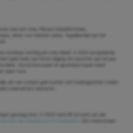
euzes met zich mee. Nieuwe betaalterminals,
es, zeker voor kleinere zaken. Tegelijkertijd kan het
ten.
end zichtbaar richting pin-only beleid. In 2024 accepteerde
nt geld meer, een lichte stijging ten opzichte van het jaar
che Bank. Vooral bioscopen en apotheken lopen hierin
t vaker voor.
elijk zijn van contant geld kunnen zich buitengesloten voelen,
okale ondernemers nastreven.
alingen gestaag door. In 2024 werd 80 procent van alle
 procent via smartphone of smartwatch
. Dat onderstreept