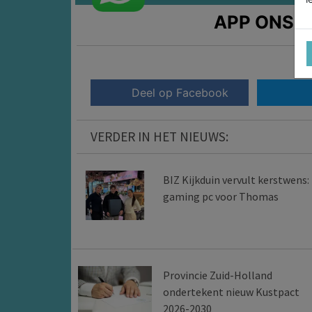
APP ONS!
T
Deel op Facebook
VERDER IN HET NIEUWS:
BIZ Kijkduin vervult kerstwens:
gaming pc voor Thomas
Provincie Zuid-Holland
ondertekent nieuw Kustpact
2026-2030