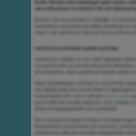
beeld. Steeds meer betalingen gaan via pin, tele
van ondernemers en klanten die niet allemaal 
De kern van het probleem is duidelijk. Consumente
investeren in systemen die veilig, betaalbaar en toe
maar in een slimme mix die past bij een diverse s
Contactloos betalen steeds normaler
Contactloos betalen is voor veel Hagenaars geen 
verwachten dat ze met één tik kunnen afrekenen, z
de winkelvloer, waar snelheid en gemak steeds 
Naast pinbetalingen ontstaan er voorzichtig nieu
van digitaal geld, die vooral online al ingeburger
consumenten zich ook in wat een
crypto wallet
pr
persoonlijk kan worden ingericht. Voor winkels is 
breed de betaalbehoefte zich ontwikkelt.
Dat contactloos betalen al diep is doorgedrongen, 
Nederlandse consumenten aan wel eens contactloo
smartphone zelfs als favoriete betaalmiddel noe