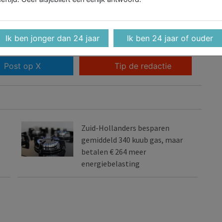
.
06 - 574 71 321
Ik ben jonger dan 24 jaar
Ik ben 24 jaar of ouder
Post op X
Tip de redactie
Zuid-Hollanders besparen
gemiddeld 340 kuub gas, maar
betalen € 264 meer
energiebelasting