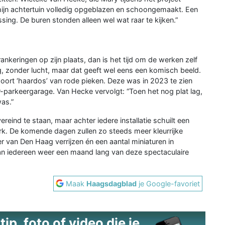
mijn achtertuin volledig opgeblazen en schoongemaakt. Een
ing. De buren stonden alleen wel wat raar te kijken.”
rankeringen op zijn plaats, dan is het tijd om de werken zelf
g, zonder lucht, maar dat geeft wel eens een komisch beeld.
ort ‘haardos’ van rode pieken. Deze was in 2023 te zien
arkeergarage. Van Hecke vervolgt: “Toen het nog plat lag,
was.”
eind te staan, maar achter iedere installatie schuilt een
rk. De komende dagen zullen zo steeds meer kleurrijke
van Den Haag verrijzen én een aantal miniaturen in
an iedereen weer een maand lang van deze spectaculaire
Maak
Haagsdagblad
je Google-favoriet
ip, foto of video die je