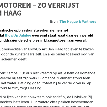
MOTOREN – ZO VERRIJST
N HAAG
Bron:
The Hague & Partners
gantische opblaaskunstwerken nemen het
dat
BlowUp Jubilee
overeind staat, gaat daar een wereld
ronddraaiende schelpjes in blaasmotoren aan vooraf.
bileumeditie van BlowUp Art Den Haag tot leven te blazen.
door de kunstenaars zelf. En alles onder toeziend oog van
de schermen geeft.
mbert Kamps. Kijk dus niet vreemd op als je hem de komende
eerde hij zelf zijn werk
Submarine
. “Lambert stond toen
et water. Dat ging goed, totdat hij te ver de vijver in liep.
koud te zijn”, zegt Hessing.
Nuijten van het bouwteam ook actief bij de Hofvijver. Zij
anders installeren. Hun waterdichte pakken beschermden
 nutteloos tegen het water van boven. “Het leek wel een