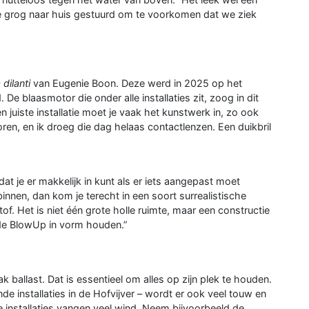
me grog naar huis gestuurd om te voorkomen dat we ziek
dilanti
van Eugenie Boon. Deze werd in 2025 op het
e blaasmotor die onder alle installaties zit, zoog in dit
n juiste installatie moet je vaak het kunstwerk in, zo ook
ren, en ik droeg die dag helaas contactlenzen. Een duikbril
t je er makkelijk in kunt als er iets aangepast moet
innen, dan kom je terecht in een soort surrealistische
tof. Het is niet één grote holle ruimte, maar een constructie
de BlowUp in vorm houden.”
 ballast. Dat is essentieel om alles op zijn plek te houden.
e installaties in de Hofvijver – wordt er ook veel touw en
te installaties vangen veel wind. Neem bijvoorbeeld de