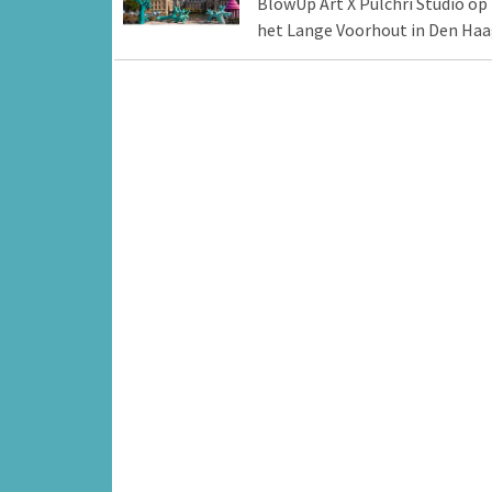
BlowUp Art X Pulchri Studio op
het Lange Voorhout in Den Ha