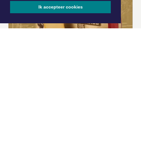
Ik accepteer cookies
|
Nieuws | Sport | Evenementen
Hoofdvestiging:
van Benthuizenlaan 1
1701 BZ Heerhugowaard
072 8200 600
redactie@xyto.nl