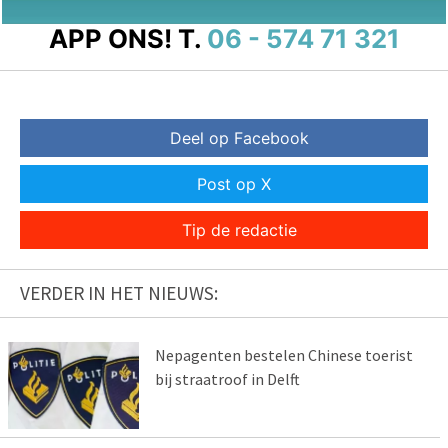
APP ONS!
T.
06 - 574 71 321
Deel op Facebook
Post op X
Tip de redactie
VERDER IN HET NIEUWS:
Nepagenten bestelen Chinese toerist
bij straatroof in Delft