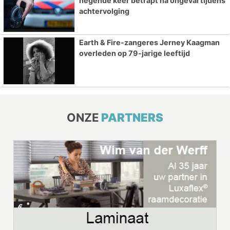
negende keer betrapt na ongeval tijdens
achtervolging
Earth & Fire-zangeres Jerney Kaagman
overleden op 79-jarige leeftijd
ONZE
PARTNERS