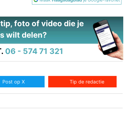
ip, foto of video die je
s wilt delen?
.
06 - 574 71 321
Post op X
Tip de redactie