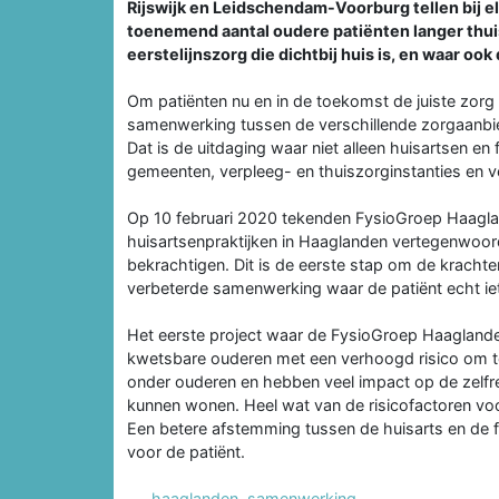
Rijswijk en Leidschendam-Voorburg tellen bij el
toenemend aantal oudere patiënten langer thu
eerstelijnszorg die dichtbij huis is, en waar oo
Om patiënten nu en in de toekomst de juiste zorg o
samenwerking tussen de verschillende zorgaanbi
Dat is de uitdaging waar niet alleen huisartsen e
gemeenten, verpleeg- en thuiszorginstanties en v
Op 10 februari 2020 tekenden FysioGroep Haagla
huisartsenpraktijken in Haaglanden vertegenwoor
bekrachtigen. Dit is de eerste stap om de kracht
verbeterde samenwerking waar de patiënt echt iet
Het eerste project waar de FysioGroep Haaglande
kwetsbare ouderen met een verhoogd risico om t
onder ouderen en hebben veel impact op de zelfr
kunnen wonen. Heel wat van de risicofactoren vo
Een betere afstemming tussen de huisarts en de 
voor de patiënt.
haaglanden
,
samenwerking