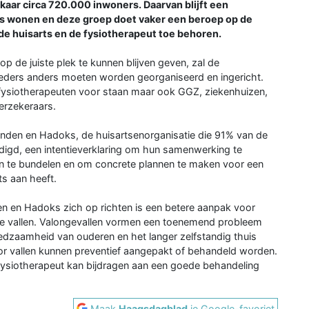
kaar circa 720.000 inwoners. Daarvan blijft een
is wonen en deze groep doet vaker een beroep op de
k de huisarts en de fysiotherapeut toe behoren.
p de juiste plek te kunnen blijven geven, zal de
eders anders moeten worden georganiseerd en ingericht.
n fysiotherapeuten voor staan maar ook GGZ, ziekenhuizen,
erzekeraars.
nden en Hadoks, de huisartsenorganisatie die 91% van de
digd, een intentieverklaring om hun samenwerking te
en te bundelen en om concrete plannen te maken voor een
s aan heeft.
n en Hadoks zich op richten is een betere aanpak voor
e vallen. Valongevallen vormen een toenemend probleem
edzaamheid van ouderen en het langer zelfstandig thuis
or vallen kunnen preventief aangepakt of behandeld worden.
fysiotherapeut kan bijdragen aan een goede behandeling
Maak
Haagsdagblad
je Google-favoriet