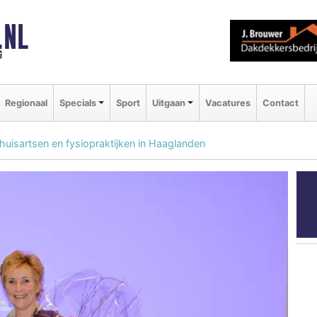
.NL
g
Regionaal
Specials
Sport
Uitgaan
Vacatures
Contact
uisartsen en fysiopraktijken in Haaglanden