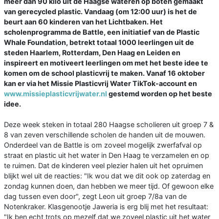
meer dan 90 kilo uit de Haagse wateren op boten gemaakt
van gerecycled plastic. Vandaag (om 12:00 uur) is het de
beurt aan 60 kinderen van het Lichtbaken. Het
scholenprogramma de Battle, een initiatief van de Plastic
Whale Foundation, betrekt totaal 1000 leerlingen uit de
steden Haarlem, Rotterdam, Den Haag en Leiden en
inspireert en motiveert leerlingen om met het beste idee te
komen om de school plasticvrij te maken. Vanaf 16 oktober
kan er via het Missie Plasticvrij Water TikTok-account en
www.missieplasticvrijwater.nl
gestemd worden op het beste
idee.
Deze week steken in totaal 280 Haagse scholieren uit groep 7 &
8 van zeven verschillende scholen de handen uit de mouwen.
Onderdeel van de Battle is om zoveel mogelijk zwerfafval op
straat en plastic uit het water in Den Haag te verzamelen en op
te ruimen. Dat de kinderen veel plezier halen uit het opruimen
blijkt wel uit de reacties: "Ik wou dat we dit ook op zaterdag en
zondag kunnen doen, dan hebben we meer tijd. Of gewoon elke
dag tussen even door", zegt Leon uit groep 7/8a van de
Notenkraker. Klasgenootje Jaweria is erg blij met het resultaat:
"Ik ben echt trots op mezelf dat we zoveel plastic uit het water