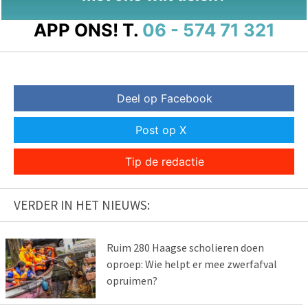
APP ONS!
T.
06 - 574 71 321
Deel op Facebook
Post op X
Tip de redactie
VERDER IN HET NIEUWS:
Ruim 280 Haagse scholieren doen
oproep: Wie helpt er mee zwerfafval
opruimen?