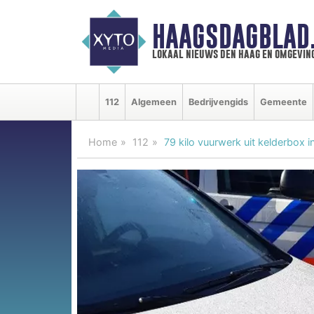
HAAGSDAGBLAD
lokaal nieuws den haag en omgevin
112
Algemeen
Bedrijvengids
Gemeente
Home
112
79 kilo vuurwerk uit kelderbox