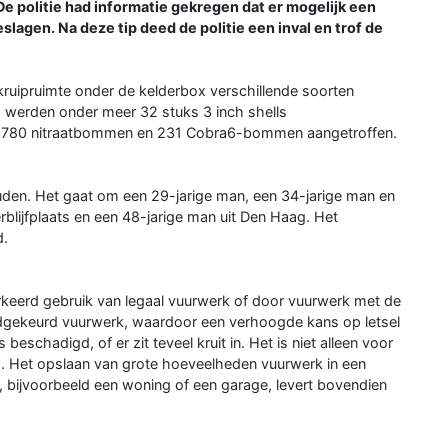
e politie had informatie gekregen dat er mogelijk een
agen. Na deze tip deed de politie een inval en trof de
de kruipruimte onder de kelderbox verschillende soorten
o werden onder meer 32 stuks 3 inch shells
, 780 nitraatbommen en 231 Cobra6-bommen aangetroffen.
uden. Het gaat om een 29-jarige man, een 34-jarige man en
blijfplaats en een 48-jarige man uit Den Haag. Het
d.
rkeerd gebruik van legaal vuurwerk of door vuurwerk met de
oedgekeurd vuurwerk, waardoor een verhoogde kans op letsel
s beschadigd, of er zit teveel kruit in. Het is niet alleen voor
s. Het opslaan van grote hoeveelheden vuurwerk in een
, bijvoorbeeld een woning of een garage, levert bovendien