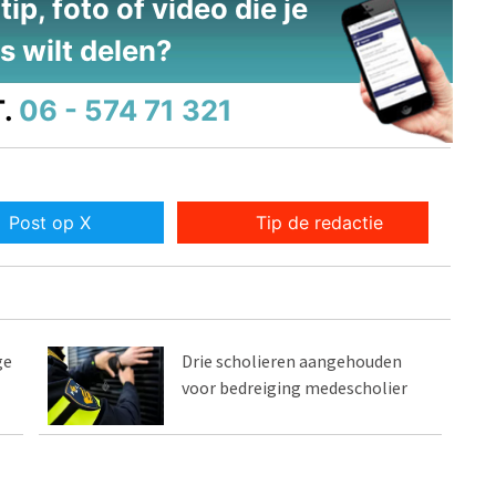
ip, foto of video die je
s wilt delen?
.
06 - 574 71 321
Post op X
Tip de redactie
ge
Drie scholieren aangehouden
voor bedreiging medescholier