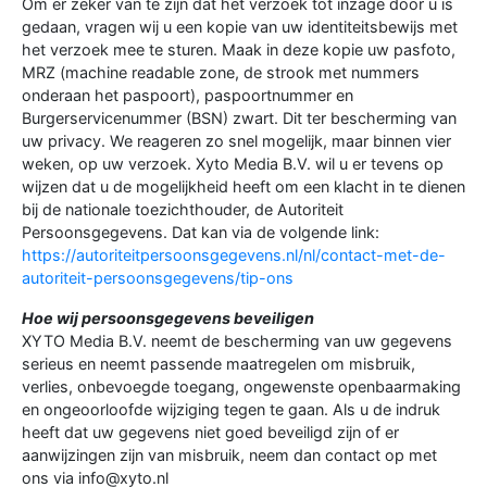
Om er zeker van te zijn dat het verzoek tot inzage door u is
gedaan, vragen wij u een kopie van uw identiteitsbewijs met
het verzoek mee te sturen. Maak in deze kopie uw pasfoto,
MRZ (machine readable zone, de strook met nummers
onderaan het paspoort), paspoortnummer en
Burgerservicenummer (BSN) zwart. Dit ter bescherming van
uw privacy. We reageren zo snel mogelijk, maar binnen vier
weken, op uw verzoek. Xyto Media B.V. wil u er tevens op
wijzen dat u de mogelijkheid heeft om een klacht in te dienen
bij de nationale toezichthouder, de Autoriteit
Persoonsgegevens. Dat kan via de volgende link:
https://autoriteitpersoonsgegevens.nl/nl/contact-met-de-
autoriteit-persoonsgegevens/tip-ons
Hoe wij persoonsgegevens beveiligen
XYTO Media B.V. neemt de bescherming van uw gegevens
serieus en neemt passende maatregelen om misbruik,
verlies, onbevoegde toegang, ongewenste openbaarmaking
en ongeoorloofde wijziging tegen te gaan. Als u de indruk
heeft dat uw gegevens niet goed beveiligd zijn of er
aanwijzingen zijn van misbruik, neem dan contact op met
ons via info@xyto.nl