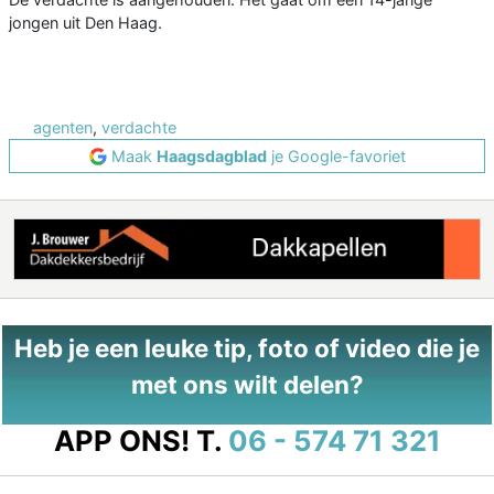
jongen uit Den Haag.
agenten
,
verdachte
Maak
Haagsdagblad
je Google-favoriet
Heb je een leuke tip, foto of video die je
met ons wilt delen?
APP ONS!
T.
06 - 574 71 321