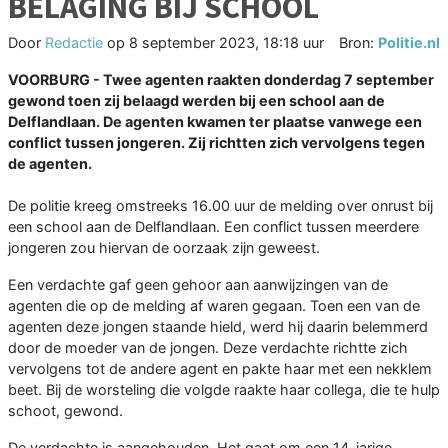
BELAGING BIJ SCHOOL
Door
Redactie
op
8 september 2023, 18:18 uur
Bron:
Politie.nl
VOORBURG - Twee agenten raakten donderdag 7 september
gewond toen zij belaagd werden bij een school aan de
Delflandlaan. De agenten kwamen ter plaatse vanwege een
conflict tussen jongeren. Zij richtten zich vervolgens tegen
de agenten.
De politie kreeg omstreeks 16.00 uur de melding over onrust bij
een school aan de Delflandlaan. Een conflict tussen meerdere
jongeren zou hiervan de oorzaak zijn geweest.
Een verdachte gaf geen gehoor aan aanwijzingen van de
agenten die op de melding af waren gegaan. Toen een van de
agenten deze jongen staande hield, werd hij daarin belemmerd
door de moeder van de jongen. Deze verdachte richtte zich
vervolgens tot de andere agent en pakte haar met een nekklem
beet. Bij de worsteling die volgde raakte haar collega, die te hulp
schoot, gewond.
De verdachte is aangehouden. Het gaat om een 14-jarige