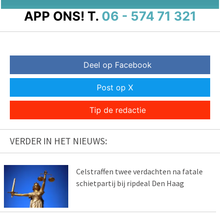
APP ONS!
T.
06 - 574 71 321
Deel op Facebook
Post op X
Tip de redactie
VERDER IN HET NIEUWS:
Celstraffen twee verdachten na fatale
schietpartij bij ripdeal Den Haag