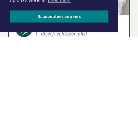
op onze website
Lees meer
Ik accepteer cookies
|
Nieuws | Sport | Evenementen
Hoofdvestiging:
van Benthuizenlaan 1
1701 BZ Heerhugowaard
072 8200 600
redactie@xyto.nl
www.xyto.nl