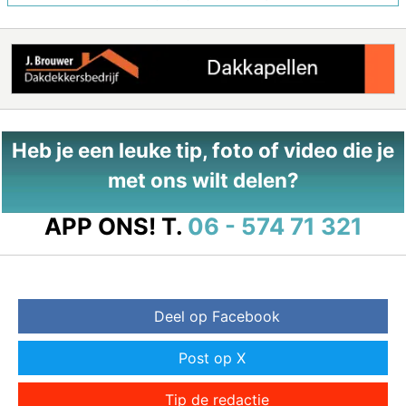
Heb je een leuke tip, foto of video die je
met ons wilt delen?
APP ONS!
T.
06 - 574 71 321
Deel op Facebook
Post op X
Tip de redactie