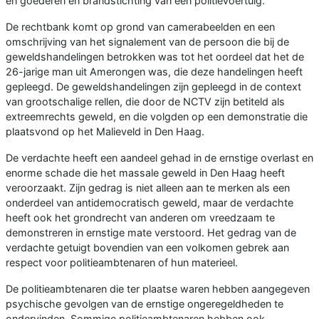
en goederen en brandstichting van een politievoertuig.
De rechtbank komt op grond van camerabeelden en een
omschrijving van het signalement van de persoon die bij de
geweldshandelingen betrokken was tot het oordeel dat het de
26-jarige man uit Amerongen was, die deze handelingen heeft
gepleegd. De geweldshandelingen zijn gepleegd in de context
van grootschalige rellen, die door de NCTV zijn betiteld als
extreemrechts geweld, en die volgden op een demonstratie die
plaatsvond op het Malieveld in Den Haag.
De verdachte heeft een aandeel gehad in de ernstige overlast en
enorme schade die het massale geweld in Den Haag heeft
veroorzaakt. Zijn gedrag is niet alleen aan te merken als een
onderdeel van antidemocratisch geweld, maar de verdachte
heeft ook het grondrecht van anderen om vreedzaam te
demonstreren in ernstige mate verstoord. Het gedrag van de
verdachte getuigt bovendien van een volkomen gebrek aan
respect voor politieambtenaren of hun materieel.
De politieambtenaren die ter plaatse waren hebben aangegeven
psychische gevolgen van de ernstige ongeregeldheden te
ondervinden. Sommige politieambtenaren hebben ook