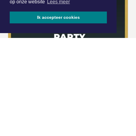
op onze website
Lees meer
Ik accepteer cookies
|
Nieuws | Sport | Evenementen
Hoofdvestiging:
van Benthuizenlaan 1
1701 BZ Heerhugowaard
072 8200 600