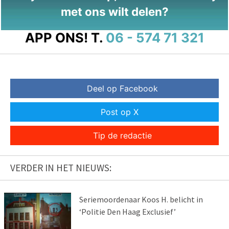
met ons wilt delen?
APP ONS!
T.
06 - 574 71 321
Deel op Facebook
Post op X
Tip de redactie
VERDER IN HET NIEUWS:
Seriemoordenaar Koos H. belicht in
‘Politie Den Haag Exclusief’