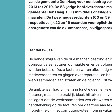
van de gemeente Den Haag voor een bedrag van r
2013 tot 2019. De 53-jarige hoofdverdachte maa
gemeente Den Haag. Hij is inmiddels ontslagen.
maanden. De twee medeverdachten (60 en 59 ja
respectievelijk 22 en 16 maanden voor oplicht
echtgenote van de ex-ambtenaar, is vrijgespro
Handelswijze
De handelswijze van de drie mannen bestond erui
opnieuw valse facturen opmaakte en er vervolg
werden betaald. Deze facturen waren afkomstig v
medeverdachten en gingen over reparatie- en bo
werkzaamheden aan straten en de riolering. Dit w
De ambtenaar had binnen zijn functie geen enkel
facturen, maar in de praktijk bleek hij telkens in 
collega's dat de werkzaamheden verricht waren e
handtekening op de facturen om daarmee aan te ge
mogelijkheid in het computersysteem om in vakant