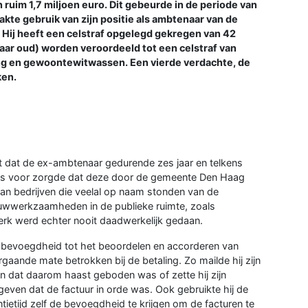
uim 1,7 miljoen euro. Dit gebeurde in de periode van
kte gebruik van zijn positie als ambtenaar van de
 Hij heeft een celstraf opgelegd gekregen van 42
ar oud) worden veroordeeld tot een celstraf van
ing en gewoontewitwassen. Een vierde verdachte, de
ken.
t dat de ex-ambtenaar gedurende zes jaar en telkens
ens voor zorgde dat deze door de gemeente Den Haag
an bedrijven die veelal op naam stonden van de
uwwerkzaamheden in de publieke ruimte, zoals
erk werd echter nooit daadwerkelijk gedaan.
e bevoegdheid tot het beoordelen en accorderen van
vergaande mate betrokken bij de betaling. Zo mailde hij zijn
n dat daarom haast geboden was of zette hij zijn
ven dat de factuur in orde was. Ook gebruikte hij de
ietijd zelf de bevoegdheid te krijgen om de facturen te