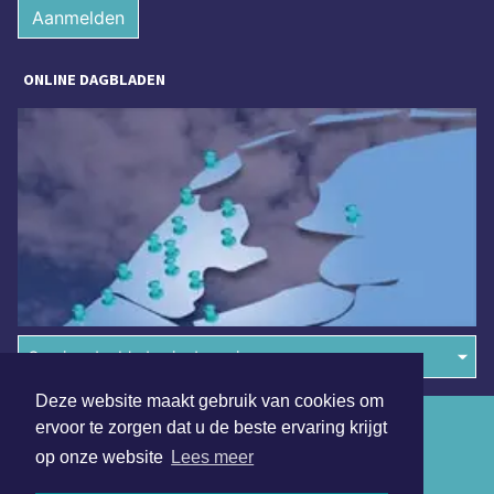
Aanmelden
ONLINE DAGBLADEN
Overige dagbladen in de regio
Deze website maakt gebruik van cookies om
Algemene voorwaarden
ervoor te zorgen dat u de beste ervaring krijgt
op onze website
Lees meer
Disclaimer