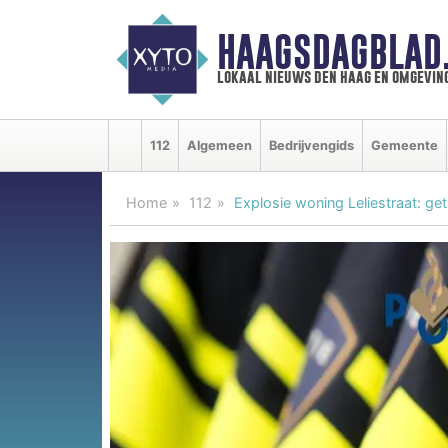
HAAGSDAGBLAD
lokaal nieuws den haag en omgevin
112
Algemeen
Bedrijvengids
Gemeente
Home
112
Explosie woning Leliestraat: ge