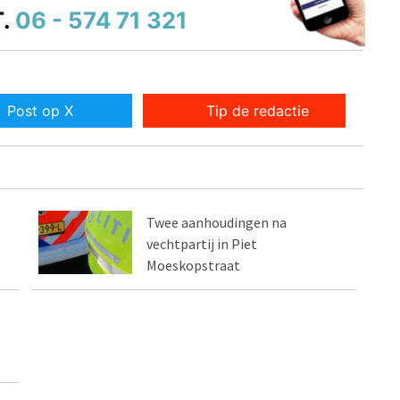
.
06 - 574 71 321
Post op X
Tip de redactie
Twee aanhoudingen na
vechtpartij in Piet
Moeskopstraat