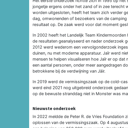
Het eerste onderzoek richtte zich in 1995 op het 
jongetje ergens onder het zand of in zee terech
worden uitgesloten, heeft het team zich verder 
dag, omwonenden of bezoekers van de camping n
resultaat op. De zaak werd voor dat moment gesl
In 2002 heeft het Landelijk Team Kindermoorden 
de resultaten geanalyseerd en nader onderzoek ge
2012 werd wederom een vervolgonderzoek ingestel
duinen, nu met moderne apparatuur. Jaïr werd nie
mensen te helpen visualiseren hoe Jaïr er op da
een aantal personen, onder meer aangedragen doo
betrokkene bij de verdwijning van Jäir.
In 2019 werd de vermissingszaak op de cold-case
werd eind 2021 nog uitgebreid onderzoek gedaan na
op de bewuste stranddag niet in Monster was maar
Nieuwste onderzoek
In 2022 meldde de Peter R. de Vries Foundation zi
oplossen van de vermissingszaak. Op 4 augustus