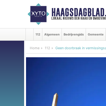
HAAGSDAGBLAD
lokaal nieuws den haag en omgevin
112
Algemeen
Bedrijvengids
Gemeente
Home
112
Geen doorbraak in vermissingsz