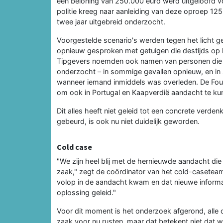
een beloning van 250.000 euro werd uitgeloofd voo
politie kreeg naar aanleiding van deze oproep 125
twee jaar uitgebreid onderzocht.
Voorgestelde scenario's werden tegen het licht g
opnieuw gesproken met getuigen die destijds op h
Tipgevers noemden ook namen van personen die 
onderzocht – in sommige gevallen opnieuw, en i
wanneer iemand inmiddels was overleden. De Foun
om ook in Portugal en Kaapverdië aandacht te ku
Dit alles heeft niet geleid tot een concrete verden
gebeurd, is ook nu niet duidelijk geworden.
Cold case
"We zijn heel blij met de hernieuwde aandacht di
zaak," zegt de coördinator van het cold-caseteam
volop in de aandacht kwam en dat nieuwe informat
oplossing geleid."
Voor dit moment is het onderzoek afgerond, alle o
zaak voor nu rusten, maar dat betekent niet dat we