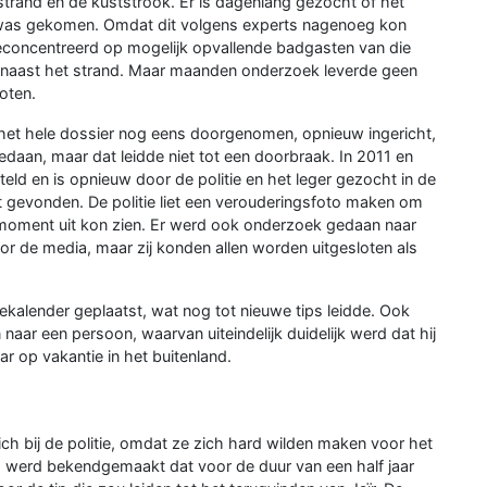
strand en de kuststrook. Er is dagenlang gezocht of het
t was gekomen. Omdat dit volgens experts nagenoeg kon
geconcentreerd op mogelijk opvallende badgasten van die
aast het strand. Maar maanden onderzoek leverde geen
oten.
het hele dossier nog eens doorgenomen, opnieuw ingericht,
daan, maar dat leidde niet tot een doorbraak. In 2011 en
d en is opnieuw door de politie en het leger gezocht in de
t gevonden. De politie liet een verouderingsfoto maken om
t moment uit kon zien. Er werd ook onderzoek gedaan naar
r de media, maar zij konden allen worden uitgesloten als
kalender geplaatst, wat nog tot nieuwe tips leidde. Ook
ar een persoon, waarvan uiteindelijk duidelijk werd dat hij
 op vakantie in het buitenland.
ch bij de politie, omdat ze zich hard wilden maken voor het
 werd bekendgemaakt dat voor de duur van een half jaar