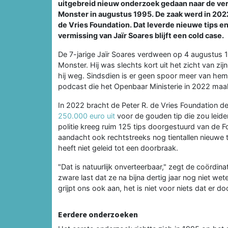
uitgebreid nieuw onderzoek gedaan naar de verm
Monster in augustus 1995. De zaak werd in 202
de Vries Foundation. Dat leverde nieuwe tips en
vermissing van Jaïr Soares blijft een cold case.
De 7-jarige Jaïr Soares verdween op 4 augustus 19
Monster. Hij was slechts kort uit het zicht van zi
hij weg. Sindsdien is er geen spoor meer van he
podcast die het Openbaar Ministerie in 2022 maa
In 2022 bracht de Peter R. de Vries Foundation 
250.000 euro uit
voor de gouden tip die zou leide
politie kreeg ruim 125 tips doorgestuurd van de F
aandacht ook rechtstreeks nog tientallen nieuwe t
heeft niet geleid tot een doorbraak.
"Dat is natuurlijk onverteerbaar," zegt de coördin
zware last dat ze na bijna dertig jaar nog niet we
grijpt ons ook aan, het is niet voor niets dat er 
Eerdere onderzoeken