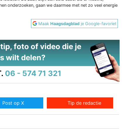
nnen onderzoeken, gaan we daarmee met net zo veel energie
Maak
Haagsdagblad
je Google-favoriet
ip, foto of video die je
s wilt delen?
.
06 - 574 71 321
Post op X
Tip de redactie