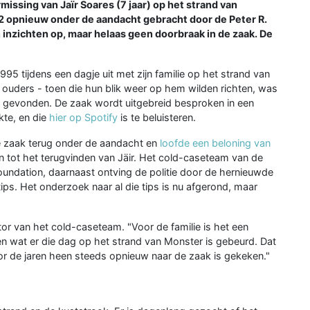
issing van Jaïr Soares (7 jaar) op het strand van
2 opnieuw onder de aandacht gebracht door de Peter R.
 inzichten op, maar helaas geen doorbraak in de zaak. De
95 tijdens een dagje uit met zijn familie op het strand van
jn ouders - toen die hun blik weer op hem wilden richten, was
m gevonden. De zaak wordt uitgebreid besproken in een
kte, en die
hier op Spotify
is te beluisteren.
de zaak terug onder de aandacht en
loofde een beloning van
n tot het terugvinden van Jäir. Het cold-caseteam van de
oundation, daarnaast ontving de politie door de hernieuwde
ips. Het onderzoek naar al die tips is nu afgerond, maar
ator van het cold-caseteam. "Voor de familie is het een
ten wat er die dag op het strand van Monster is gebeurd. Dat
door de jaren heen steeds opnieuw naar de zaak is gekeken."