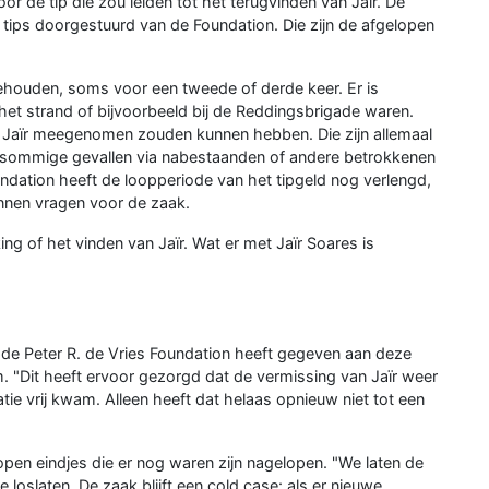
r de tip die zou leiden tot het terugvinden van Jaïr. De
 tips doorgestuurd van de Foundation. Die zijn de afgelopen
ehouden, soms voor een tweede of derde keer. Er is
et strand of bijvoorbeeld bij de Reddingsbrigade waren.
Jaïr meegenomen zouden kunnen hebben. Die zijn allemaal
n sommige gevallen via nabestaanden of andere betrokkenen
dation heeft de loopperiode van het tipgeld nog verlengd,
nnen vragen voor de zaak.
king of het vinden van Jaïr. Wat er met Jaïr Soares is
e de Peter R. de Vries Foundation heeft gegeven aan deze
. "Dit heeft ervoor gezorgd dat de vermissing van Jaïr weer
ie vrij kwam. Alleen heeft dat helaas opnieuw niet tot een
pen eindjes die er nog waren zijn nagelopen. "We laten de
 loslaten. De zaak blijft een cold case: als er nieuwe,