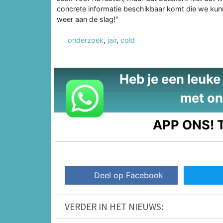
concrete informatie beschikbaar komt die we ku
weer aan de slag!"
onderzoek
,
jair
,
cold
Heb je een leuke t
met on
APP ONS!
T
Deel op Facebook
VERDER IN HET NIEUWS: