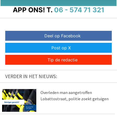
APP ONS!
T.
06 - 574 71 321
Deel op Facebook
Post op X
Tip de redactie
VERDER IN HET NIEUWS:
Overleden man aangetroffen
Lobattostraat, politie zoekt getuigen