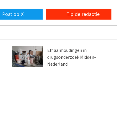
Post op X
Tip de redactie
Elf aanhoudingen in
drugsonderzoek Midden-
Nederland