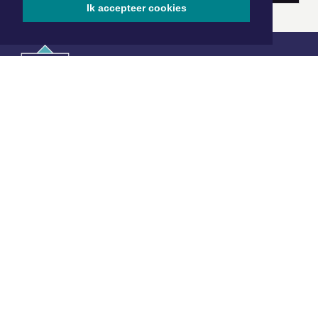
Ik accepteer cookies
|
Nieuws | Sport | Evenementen
Hoofdvestiging:
van Benthuizenlaan 1
1701 BZ Heerhugowaard
072 8200 600
redactie@xyto.nl
www.xyto.nl
SOCIAL MEDIA
NIEUWSBRIEF AANMELDEN