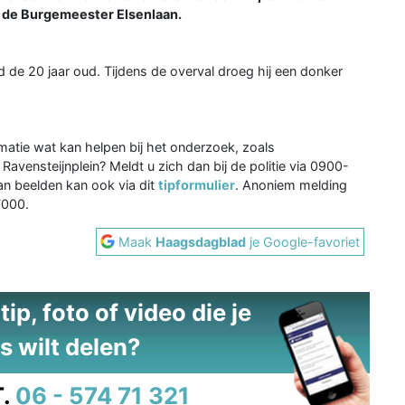
an de Burgemeester Elsenlaan.
d de 20 jaar oud. Tijdens de overval droeg hij een donker
rmatie wat kan helpen bij het onderzoek, zoals
vensteijnplein? Meldt u zich dan bij de politie via 0900-
an beelden kan ook via dit
tipformulier
. Anoniem melding
7000.
Maak
Haagsdagblad
je Google-favoriet
ip, foto of video die je
s wilt delen?
.
06 - 574 71 321