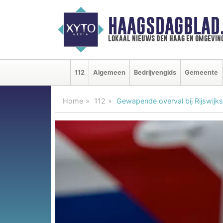
HAAGSDAGBLAD
lokaal nieuws den haag en omgevin
112
Algemeen
Bedrijvengids
Gemeente
Home
112
Gewapende overval bij Rijswijk