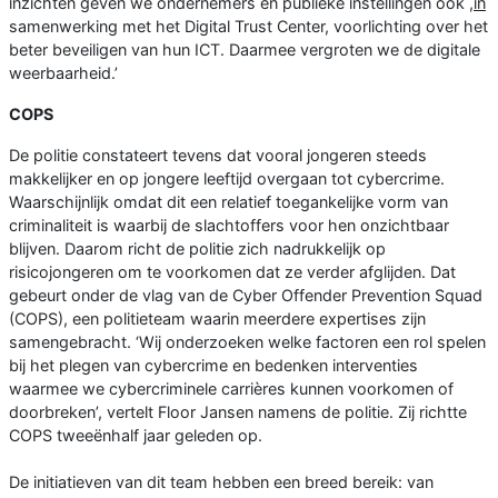
inzichten geven we ondernemers en publieke instellingen ook ,
in
samenwerking met het Digital Trust Center, voorlichting over het
beter beveiligen van hun ICT. Daarmee vergroten we de digitale
weerbaarheid.’
COPS
De politie constateert tevens dat vooral jongeren steeds
makkelijker en op jongere leeftijd overgaan tot cybercrime.
Waarschijnlijk omdat dit een relatief toegankelijke vorm van
criminaliteit is waarbij de slachtoffers voor hen onzichtbaar
blijven. Daarom richt de politie zich nadrukkelijk op
risicojongeren om te voorkomen dat ze verder afglijden. Dat
gebeurt onder de vlag van de Cyber Offender Prevention Squad
(COPS), een politieteam waarin meerdere expertises zijn
samengebracht. ‘Wij onderzoeken welke factoren een rol spelen
bij het plegen van cybercrime en bedenken interventies
waarmee we cybercriminele carrières kunnen voorkomen of
doorbreken’, vertelt Floor Jansen namens de politie. Zij richtte
COPS tweeënhalf jaar geleden op.
De initiatieven van dit team hebben een breed bereik: van