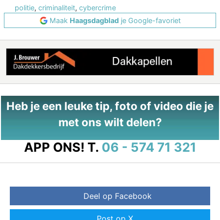
politie
,
criminaliteit
,
cybercrime
Maak
Haagsdagblad
je Google-favoriet
Heb je een leuke tip, foto of video die je
met ons wilt delen?
APP ONS!
T.
06 - 574 71 321
Deel op Facebook
Post op X