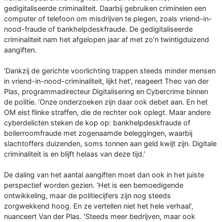
gedigitaliseerde criminaliteit. Daarbij gebruiken criminelen een
computer of telefoon om misdrijven te plegen, zoals vriend-in-
nood-fraude of bankhelpdeskfraude. De gedigitaliseerde
criminaliteit nam het afgelopen jaar af met zo’n twintigduizend
aangiften.
‘Dankzij de gerichte voorlichting trappen steeds minder mensen
in vriend-in-nood-criminaliteit, lijkt het’, reageert Theo van der
Plas, programmadirecteur Digitalisering en Cybercrime binnen
de politie. ‘Onze onderzoeken zijn daar ook debet aan. En het
OM eist flinke straffen, die de rechter ook oplegt. Maar andere
cyberdelicten steken de kop op: bankhelpdeskfraude of
boilerroomfraude met zogenaamde beleggingen, waarbij
slachtoffers duizenden, soms tonnen aan geld kwijt zijn. Digitale
criminaliteit is en blijft helaas van deze tijd.’
De daling van het aantal aangiften moet dan ook in het juiste
perspectief worden gezien. ‘Het is een bemoedigende
ontwikkeling, maar de politiecijfers zijn nog steeds
zorgwekkend hoog. En ze vertellen niet het hele verhaal’,
nuanceert Van der Plas. ‘Steeds meer bedrijven, maar ook