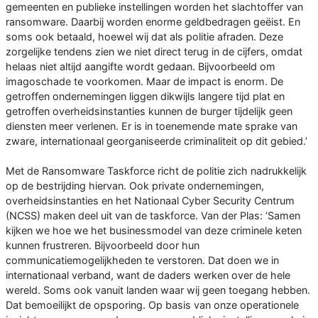
gemeenten en publieke instellingen worden het slachtoffer van
ransomware. Daarbij worden enorme geldbedragen geëist. En
soms ook betaald, hoewel wij dat als politie afraden. Deze
zorgelijke tendens zien we niet direct terug in de cijfers, omdat
helaas niet altijd aangifte wordt gedaan. Bijvoorbeeld om
imagoschade te voorkomen. Maar de impact is enorm. De
getroffen ondernemingen liggen dikwijls langere tijd plat en
getroffen overheidsinstanties kunnen de burger tijdelijk geen
diensten meer verlenen. Er is in toenemende mate sprake van
zware, internationaal georganiseerde criminaliteit op dit gebied.’
Met de Ransomware Taskforce richt de politie zich nadrukkelijk
op de bestrijding hiervan. Ook private ondernemingen,
overheidsinstanties en het Nationaal Cyber Security Centrum
(NCSS) maken deel uit van de taskforce. Van der Plas: ‘Samen
kijken we hoe we het businessmodel van deze criminele keten
kunnen frustreren. Bijvoorbeeld door hun
communicatiemogelijkheden te verstoren. Dat doen we in
internationaal verband, want de daders werken over de hele
wereld. Soms ook vanuit landen waar wij geen toegang hebben.
Dat bemoeilijkt de opsporing. Op basis van onze operationele