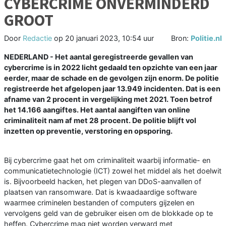
CYBERCRIME ONVERMINDERD
GROOT
Door
Redactie
op
20 januari 2023, 10:54 uur
Bron:
Politie.nl
NEDERLAND - Het aantal geregistreerde gevallen van
cybercrime is in 2022 licht gedaald ten opzichte van een jaar
eerder, maar de schade en de gevolgen zijn enorm. De politie
registreerde het afgelopen jaar 13.949 incidenten. Dat is een
afname van 2 procent in vergelijking met 2021. Toen betrof
het 14.166 aangiftes. Het aantal aangiften van online
criminaliteit nam af met 28 procent. De politie blijft vol
inzetten op preventie, verstoring en opsporing.
Bij cybercrime gaat het om criminaliteit waarbij informatie- en
communicatietechnologie (ICT) zowel het middel als het doelwit
is. Bijvoorbeeld hacken, het plegen van DDoS-aanvallen of
plaatsen van ransomware. Dat is kwaadaardige software
waarmee criminelen bestanden of computers gijzelen en
vervolgens geld van de gebruiker eisen om de blokkade op te
heffen. Cybercrime mag niet worden verward met