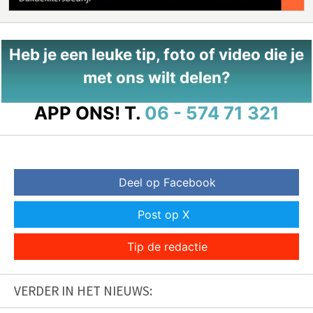
Heb je een leuke tip, foto of video die je
met ons wilt delen?
APP ONS!
T.
06 - 574 71 321
Deel op Facebook
Post op X
Tip de redactie
VERDER IN HET NIEUWS: