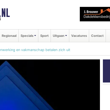
.NL
g
Regionaal
Specials
Sport
Uitgaan
Vacatures
Contact
enwerking en vakmanschap betalen zich uit