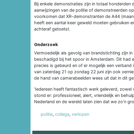
Bij enkele demonstraties zijn in totaal honderden
aanwijzingen van de politie of demonstreerden op 
voorkomen dat XR-demonstranten de A44 (maanda
heeft een aantal keer geweld moeten gebruiken en
achteraf getoetst.
Onderzoek
Vermoedelijk als gevolg van brandstichting zijn 
beschadigd bij het spoor in Amsterdam. Dit had er
precies is gebeurd en of er mogelijk een verban
van zaterdag 21 op zondag 22 juni zijn ook verni
de hand van camerabeelden wees uit dat in dit g
‘Iedereen heeft fantastisch werk geleverd, zowel v
stond er: professioneel, alert, vriendelijk en beh
Nederland en de wereld laten zien dat we zo’n gro
politie
,
collega
,
verlopen