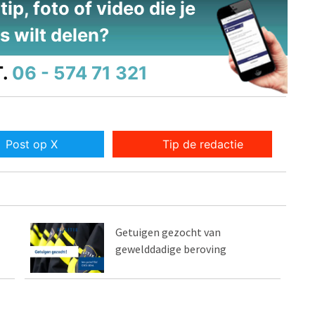
ip, foto of video die je
s wilt delen?
.
06 - 574 71 321
Post op X
Tip de redactie
Getuigen gezocht van
gewelddadige beroving