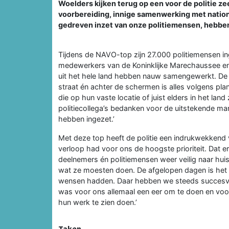
Woelders kijken terug op een voor de politie z
voorbereiding, innige samenwerking met nation
gedreven inzet van onze politiemensen, hebben 
Tijdens de NAVO-top zijn 27.000 politiemensen inge
medewerkers van de Koninklijke Marechaussee en t
uit het hele land hebben nauw samengewerkt. De v
straat én achter de schermen is alles volgens plan 
die op hun vaste locatie of juist elders in het lan
politiecollega’s bedanken voor de uitstekende 
hebben ingezet.’
Met deze top heeft de politie een indrukwekkend 
verloop had voor ons de hoogste prioriteit. Dat 
deelnemers én politiemensen weer veilig naar hu
wat ze moesten doen. De afgelopen dagen is het
wensen hadden. Daar hebben we steeds succesvol
was voor ons allemaal een eer om te doen en voor 
hun werk te zien doen.’
Taken