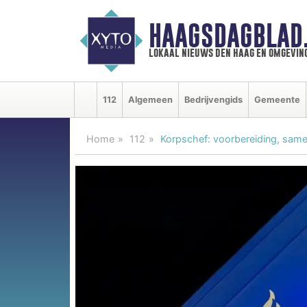
HAAGSDAGBLAD
lokaal nieuws den haag en omgevin
112
Algemeen
Bedrijvengids
Gemeente
Home
112
Korpschef: voorbereiding, sam