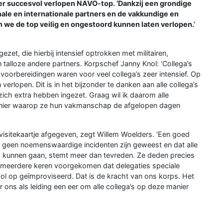
eer succesvol verlopen NAVO-top. ‘Dankzij een grondige
ale en internationale partners en de vakkundige en
we de top veilig en ongestoord kunnen laten verlopen.’
zet, die hierbij intensief optrokken met militairen,
alloze andere partners. Korpschef Janny Knol: ‘Collega’s
oorbereidingen waren voor veel collega’s zeer intensief. Op
verlopen. Dit is in het bijzonder te danken aan alle collega’s
d zich extra hebben ingezet. Graag wil ik daarom alle
manier waarop ze hun vakmanschap de afgelopen dagen
visitekaartje afgegeven, zegt Willem Woelders. ‘Een goed
er geen noemenswaardige incidenten zijn geweest en dat alle
is kunnen gaan, stemt meer dan tevreden. Ze deden precies
 meerdere keren voorgekomen dat delegaties speciale
 op geïmproviseerd. Dat is de kracht van ons korps. Het
ons als leiding een eer om alle collega’s op deze manier