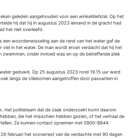
weken geleden aangehouden voor een winkeldiefstal. Op het
telde hij dat hij in augustus 2023 iemand in de gracht had
d het niet overleefd.
ns een woordenwisseling aan de rand van het water gaf de
 viel in het water. De man wordt ervan verdacht dat hij het
iet kon zwemmen, onder invloed was en op de betreffende plek
et water geduwd. Op 25 augustus 2023 rond 19.15 uur werd
 hoek langs de Uilebomen aangetroffen door passanten in
lijk. Het politieteam dat de zaak onderzoekt komt daarom
hebben, die het misschien hebben gezien, of het verhaal de
ertellen. Ze kunnen contact opnemen met 0900-8844.
26 februari het voorarrest van de verdachte met 90 dagen