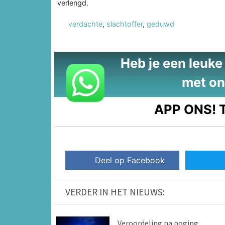
verlengd.
verdachte
,
slachtoffer
,
geduwd
Heb je een leuke t
met on
APP ONS!
T
Deel op Facebook
VERDER IN HET NIEUWS:
Veroordeling na poging