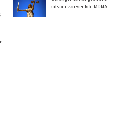
uitvoer van vier kilo MDMA
g
en