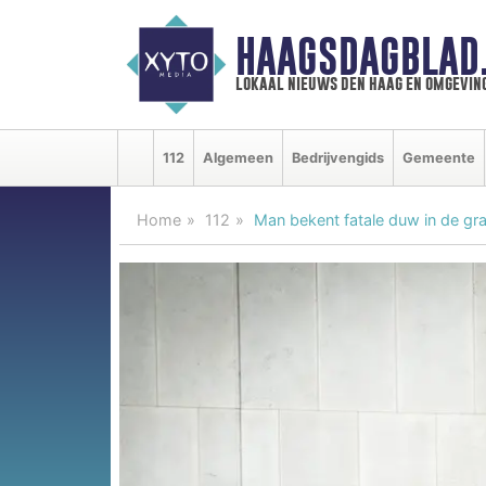
HAAGSDAGBLAD
lokaal nieuws den haag en omgevin
112
Algemeen
Bedrijvengids
Gemeente
Home
112
Man bekent fatale duw in de gr