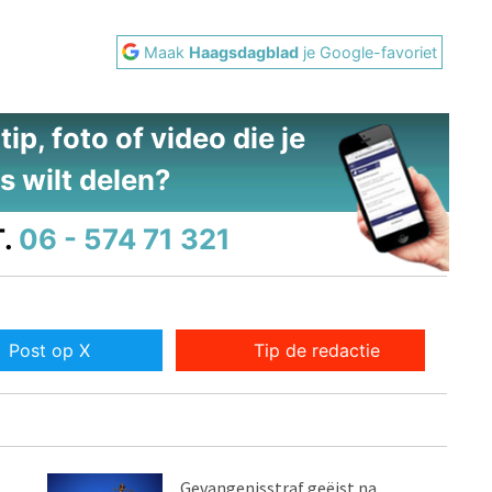
Maak
Haagsdagblad
je Google-favoriet
ip, foto of video die je
s wilt delen?
.
06 - 574 71 321
Post op X
Tip de redactie
Gevangenisstraf geëist na