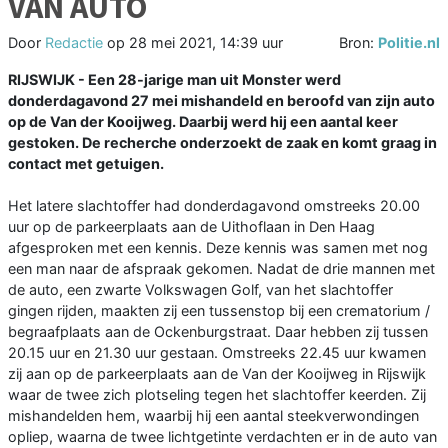
VAN AUTO
Door
Redactie
op
28 mei 2021, 14:39 uur
Bron:
Politie.nl
RIJSWIJK - Een 28-jarige man uit Monster werd
donderdagavond 27 mei mishandeld en beroofd van zijn auto
op de Van der Kooijweg. Daarbij werd hij een aantal keer
gestoken. De recherche onderzoekt de zaak en komt graag in
contact met getuigen.
Het latere slachtoffer had donderdagavond omstreeks 20.00
uur op de parkeerplaats aan de Uithoflaan in Den Haag
afgesproken met een kennis. Deze kennis was samen met nog
een man naar de afspraak gekomen. Nadat de drie mannen met
de auto, een zwarte Volkswagen Golf, van het slachtoffer
gingen rijden, maakten zij een tussenstop bij een crematorium /
begraafplaats aan de Ockenburgstraat. Daar hebben zij tussen
20.15 uur en 21.30 uur gestaan. Omstreeks 22.45 uur kwamen
zij aan op de parkeerplaats aan de Van der Kooijweg in Rijswijk
waar de twee zich plotseling tegen het slachtoffer keerden. Zij
mishandelden hem, waarbij hij een aantal steekverwondingen
opliep, waarna de twee lichtgetinte verdachten er in de auto van