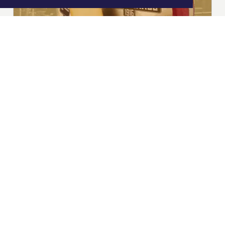
|
Nieuws | Sport | Evenementen
Hoofdvestiging:
van Benthuizenlaan 1
1701 BZ Heerhugowaard
072 8200 600
redactie@xyto.nl
www.xyto.nl
SOCIAL MEDIA