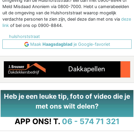
omgeving van de Hulshorststraat? Bel dan met 0900-8844 of
Meld Misdaad Anoniem via 0800-7000. Hebt u camerabeelden
uit de omgeving van de Hulshorststraat waarop mogelijk
verdachte personen te zien zijn, deel deze dan met ons via
deze
link
of bel ons op 0900-8844.
hulshorststraat
Maak
Haagsdagblad
je Google-favoriet
Heb je een leuke tip, foto of video die je
met ons wilt delen?
APP ONS!
T.
06 - 574 71 321