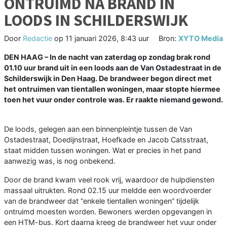
ONTRUIMD NA BRAND IN
LOODS IN SCHILDERSWIJK
Door
Redactie
op
11 januari 2026, 8:43 uur
Bron:
XYTO Media
DEN HAAG – In de nacht van zaterdag op zondag brak rond
01.10 uur brand uit in een loods aan de Van Ostadestraat in de
Schilderswijk in Den Haag. De brandweer begon direct met
het ontruimen van tientallen woningen, maar stopte hiermee
toen het vuur onder controle was. Er raakte niemand gewond.
De loods, gelegen aan een binnenpleintje tussen de Van
Ostadestraat, Doedijnstraat, Hoefkade en Jacob Catsstraat,
staat midden tussen woningen. Wat er precies in het pand
aanwezig was, is nog onbekend.
Door de brand kwam veel rook vrij, waardoor de hulpdiensten
massaal uitrukten. Rond 02.15 uur meldde een woordvoerder
van de brandweer dat “enkele tientallen woningen” tijdelijk
ontruimd moesten worden. Bewoners werden opgevangen in
een HTM-bus. Kort daarna kreeg de brandweer het vuur onder