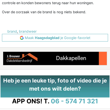
controle en konden bewoners terug naar hun woningen.
Over de oorzaak van de brand is nog niets bekend.
brand
,
brandweer
Maak
Haagsdagblad
je Google-favoriet
Heb je een leuke tip, foto of video die je
met ons wilt delen?
APP ONS!
T.
06 - 574 71 321