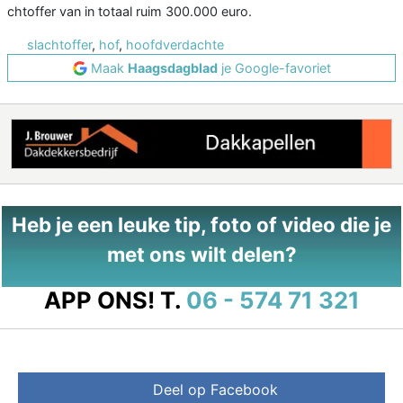
chtoffer van in totaal ruim 300.000 euro.
slachtoffer
,
hof
,
hoofdverdachte
Maak
Haagsdagblad
je Google-favoriet
Heb je een leuke tip, foto of video die je
met ons wilt delen?
APP ONS!
T.
06 - 574 71 321
Deel op Facebook