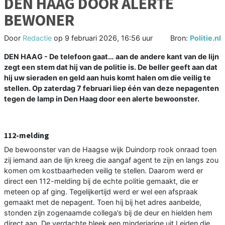
DEN HAAG DOOR ALERTE
BEWONER
Door
Redactie
op
9 februari 2026, 16:56 uur
Bron:
Politie.nl
DEN HAAG - De telefoon gaat… aan de andere kant van de lijn
zegt een stem dat hij van de politie is. De beller geeft aan dat
hij uw sieraden en geld aan huis komt halen om die veilig te
stellen. Op zaterdag 7 februari liep één van deze nepagenten
tegen de lamp in Den Haag door een alerte bewoonster.
112-melding
De bewoonster van de Haagse wijk Duindorp rook onraad toen
zij iemand aan de lijn kreeg die aangaf agent te zijn en langs zou
komen om kostbaarheden veilig te stellen. Daarom werd er
direct een 112-melding bij de echte politie gemaakt, die er
meteen op af ging. Tegelijkertijd werd er wel een afspraak
gemaakt met de nepagent. Toen hij bij het adres aanbelde,
stonden zijn zogenaamde collega’s bij de deur en hielden hem
direct aan. De verdachte bleek een minderjarige uit Leiden die