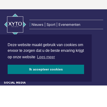
|
Nieuws | Sport | Evenementen
Hoofdvestiging:
Deze website maakt gebruik van cookies om
van Benthuizenlaan 1
ervoor te zorgen dat u de beste ervaring krijgt
1701 BZ Heerhugowaard
op onze website
Lees meer
072 8200 600
redactie@xyto.nl
Ik accepteer cookies
www.xyto.nl
SOCIAL MEDIA
NIEUWSBRIEF AANMELDEN