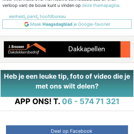
verloop van) de bouw kunt u vinden op
deze themapagina.
eenheid
,
pand
,
hoofdbureau
Maak
Haagsdagblad
je Google-favoriet
Heb je een leuke tip, foto of video die je
met ons wilt delen?
APP ONS!
T.
06 - 574 71 321
Deel op Facebook