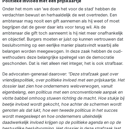
Politieke invloed met een prijskaartje
Onder het mom van ‘we doen het voor de stad’ hebben de
verdachten bewust en herhaaldelijk de wet overtreden. Een
ambtenaar mag nooit een gift aannemen als hij weet of moet
begrijpen dat de gever daar iets voor terug wil. Als de
ambtenaar die gift toch aanneemt is hij niet meer onafhankelijk
en objectief. Burgers moeten er juist op kunnen vertrouwen dat
besluitvorming op een eerlijke manier plaatsvindt waarbij alle
belangen worden meegewogen. In deze zaak hebben de oud-
wethouders deze belangrijke spelregel van de democratie
geschonden. Dat is niet alleen niet integer, het is ook strafbaar.
De advocaten-generaal daarover:
“Deze strafzaak gaat over
vriendjespolitiek, over politieke invloed met een prijskaartje. Het
dossier laat zien hoe ondernemers weloverwogen, vanuit
eigenbelang, een politicus met een onconventionele aanpak en
vlotte babbel omhoog stuwen richting de macht. Hoe stukje bij
beetje invloed wordt gekocht, hoe achter de schermen wordt
genoten als dat lukt, hoe een tweede politicus in het succes
wordt meegesleept en hoe ondernemers uiteindelijk
daadwerkelijk invloed krijgen op de politieke agenda en op de
bestuurlijke besluitvorming. Het dossier in deze strafzaak laat