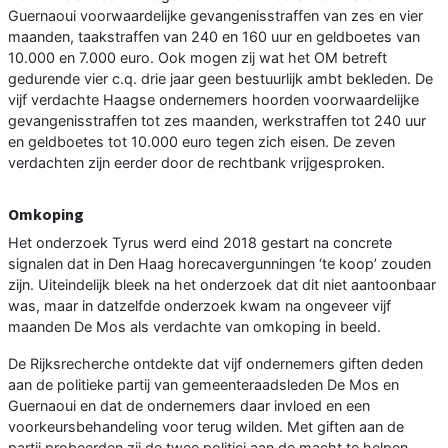
Guernaoui voorwaardelijke gevangenisstraffen van zes en vier
maanden, taakstraffen van 240 en 160 uur en geldboetes van
10.000 en 7.000 euro. Ook mogen zij wat het OM betreft
gedurende vier c.q. drie jaar geen bestuurlijk ambt bekleden. De
vijf verdachte Haagse ondernemers hoorden voorwaardelijke
gevangenisstraffen tot zes maanden, werkstraffen tot 240 uur
en geldboetes tot 10.000 euro tegen zich eisen. De zeven
verdachten zijn eerder door de rechtbank vrijgesproken.
Omkoping
Het onderzoek Tyrus werd eind 2018 gestart na concrete
signalen dat in Den Haag horecavergunningen ‘te koop’ zouden
zijn. Uiteindelijk bleek na het onderzoek dat dit niet aantoonbaar
was, maar in datzelfde onderzoek kwam na ongeveer vijf
maanden De Mos als verdachte van omkoping in beeld.
De Rijksrecherche ontdekte dat vijf ondernemers giften deden
aan de politieke partij van gemeenteraadsleden De Mos en
Guernaoui en dat de ondernemers daar invloed en een
voorkeursbehandeling voor terug wilden. Met giften aan de
partij probeerden zij de twee politici aan de macht te helpen