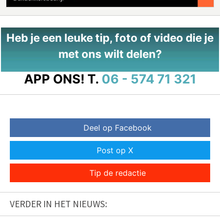
Heb je een leuke tip, foto of video die je
met ons wilt delen?
APP ONS!
T.
06 - 574 71 321
Deel op Facebook
Post op X
Tip de redactie
VERDER IN HET NIEUWS: