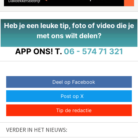
Heb je een leuke tip, foto of video die je
met ons wilt delen?
APP ONS!
T.
06 - 574 71 321
Deel op Facebook
Post op X
Tip de redactie
VERDER IN HET NIEUWS: