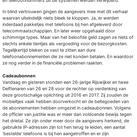
en telefoonnummers uit de systemen werden verwijderd.
In blind vertrouwen gingen de aangevers mee met dit verhaal
waarvan uiteindelijk niets bleek te kloppen. Ja, er werden
inderdaad pakketjes met telefoons bij hen afgeleverd door
telecommaatschappijen. En later weer opgehaald door
schimmige types. Maar van het beloofde geld zagen ze niets of
slechts enkele tientjes als vergoeding voor de bezorgkosten.
Tegelijkertijd bleken ze vast te zitten aan dure
telefoonabonnementen die ze niet konden betalen. En waardoor
ze nog verder in de financiële problemen raakten.
Cadeaubonnen
Vandaag en gisteren stonden een 26-jarige Rijswijker en twee
Delftenaren van 26 en 28 voor de rechter op verdenking van
deze grootschalige oplichting uit 2016 en 2017. Zij zouden de
mobieltjes vaak hebben doorverkocht en de beltegoeden van
de abonnementen hebben omgezet in cadeaubonnen. Volgens
de officier van justitie was er meer dan voldoende bewijs tegen
het drietal. Ze zijn onder meer door de aangevers herkend, de
gebruikte IP-adressen zijn tot hen terug te leiden, een aantal
‘bestelde’ telefoons is bij hen aangetroffen en er zijn