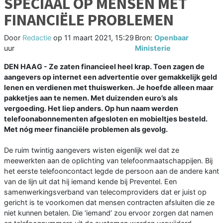
SPECIAAL OP MENSEN MET
FINANCIËLE PROBLEMEN
Door
Redactie
op
11 maart 2021, 15:29
Bron:
Openbaar
uur
Ministerie
DEN HAAG - Ze zaten financieel heel krap. Toen zagen de
aangevers op internet een advertentie over gemakkelijk geld
lenen en verdienen met thuiswerken. Je hoefde alleen maar
pakketjes aan te nemen. Met duizenden euro’s als
vergoeding. Het liep anders. Op hun naam werden
telefoonabonnementen afgesloten en mobieltjes besteld.
Met nóg meer financiële problemen als gevolg.
De ruim twintig aangevers wisten eigenlijk wel dat ze
meewerkten aan de oplichting van telefoonmaatschappijen. Bij
het eerste telefooncontact legde de persoon aan de andere kant
van de lijn uit dat hij iemand kende bij Preventel. Een
samenwerkingsverband van telecomproviders dat er juist op
gericht is te voorkomen dat mensen contracten afsluiten die ze
niet kunnen betalen. Die ‘iemand’ zou ervoor zorgen dat namen