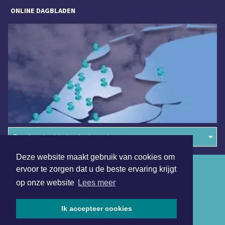
ONLINE DAGBLADEN
Overige dagbladen in de regio
Deze website maakt gebruik van cookies om
Algemene voorwaarden
ervoor te zorgen dat u de beste ervaring krijgt
op onze website
Lees meer
Disclaimer
Privacy Statement
Ik accepteer cookies
Copyright (c) 2026 | Haagsdagblad.nl - Alle rechten