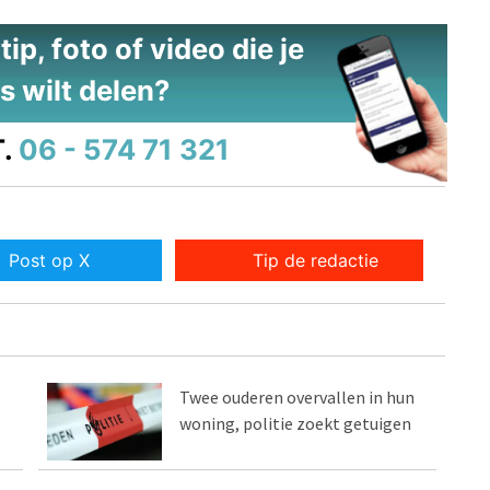
ip, foto of video die je
s wilt delen?
.
06 - 574 71 321
Post op X
Tip de redactie
Twee ouderen overvallen in hun
woning, politie zoekt getuigen