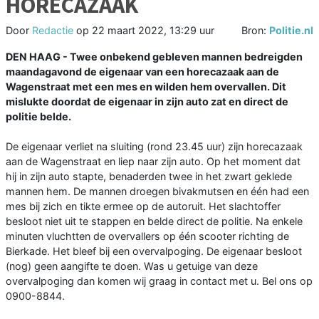
HORECAZAAK
Door
Redactie
op
22 maart 2022, 13:29 uur
Bron:
Politie.nl
DEN HAAG - Twee onbekend gebleven mannen bedreigden
maandagavond de eigenaar van een horecazaak aan de
Wagenstraat met een mes en wilden hem overvallen. Dit
mislukte doordat de eigenaar in zijn auto zat en direct de
politie belde.
De eigenaar verliet na sluiting (rond 23.45 uur) zijn horecazaak
aan de Wagenstraat en liep naar zijn auto. Op het moment dat
hij in zijn auto stapte, benaderden twee in het zwart geklede
mannen hem. De mannen droegen bivakmutsen en één had een
mes bij zich en tikte ermee op de autoruit. Het slachtoffer
besloot niet uit te stappen en belde direct de politie. Na enkele
minuten vluchtten de overvallers op één scooter richting de
Bierkade. Het bleef bij een overvalpoging. De eigenaar besloot
(nog) geen aangifte te doen. Was u getuige van deze
overvalpoging dan komen wij graag in contact met u. Bel ons op
0900-8844.