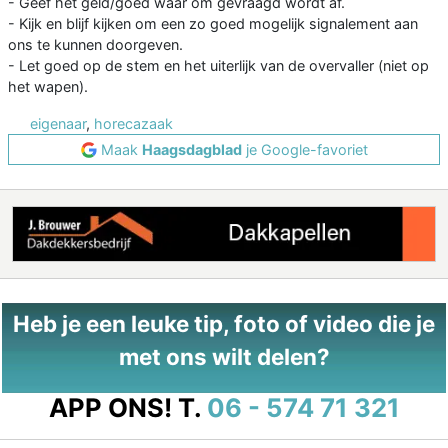
- Geef het geld/goed waar om gevraagd wordt af.
- Kijk en blijf kijken om een zo goed mogelijk signalement aan
ons te kunnen doorgeven.
- Let goed op de stem en het uiterlijk van de overvaller (niet op
het wapen).
eigenaar
,
horecazaak
Maak
Haagsdagblad
je Google-favoriet
Heb je een leuke tip, foto of video die je
met ons wilt delen?
APP ONS!
T.
06 - 574 71 321