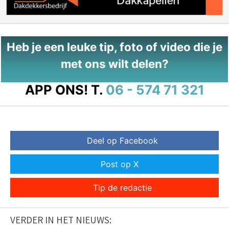
Heb je een leuke tip, foto of video die je
met ons wilt delen?
APP ONS!
T.
06 - 574 71 321
Deel op Facebook
Post op X
Tip de redactie
VERDER IN HET NIEUWS: