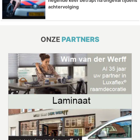
negende keer betrapt na ongeval tijdens
achtervolging
ONZE
PARTNERS