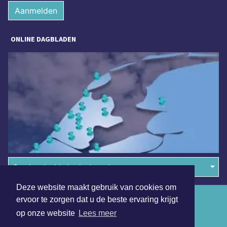
Aanmelden
ONLINE DAGBLADEN
Overige dagbladen in de regio
Deze website maakt gebruik van cookies om
Algemene voorwaarden
ervoor te zorgen dat u de beste ervaring krijgt
op onze website
Lees meer
Disclaimer