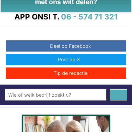
met ons wilt delen?
APP ONS!
T.
06 - 574 71 321
Deel op Facebook
Post op X
Tip de redactie