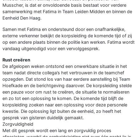
Musscher, is dat er onvoldoende basis bestaat voor verdere
samenwerking met Fatima in Team Leiden Midden en binnen de
Eenheid Den Haag.
Samen met Fatima en ondersteund door een onafhankelijke,
externe verkenner bekijkt de korpsleiding de komende tijd of zij
op een andere plaats binnen de politie kan werken. Fatima wordt
vandaag uitgenodigd voor een vervolggesprek.
Rust creëren
De afgelopen weken ontstond een onwerkbare situatie in het
team nadat directe collega’s het vertrouwen in de teamchef
opzegden. Dat stond los van haar eerdere aanstelling bij Team
Hoefkade en de berichtgeving daarover. De korpsleiding stelde
een pauze voor om rust te creëren, de situatie te normaliseren
en zo tot een oplossing te komen. De komende tijd blijft de
korpsleiding zoeken naar een oplossing voor deze personele
kwestie. Die oplossing ligt buiten de eenheid, zo heeft het
gesprek van gisteren duidelijk gemaakt.
Zorgvuldigheid
Met dit gesprek wordt een lang en zorgvuldig proces
afgesloten, waarbij de eenheidsleiding niet over één nacht ijs is