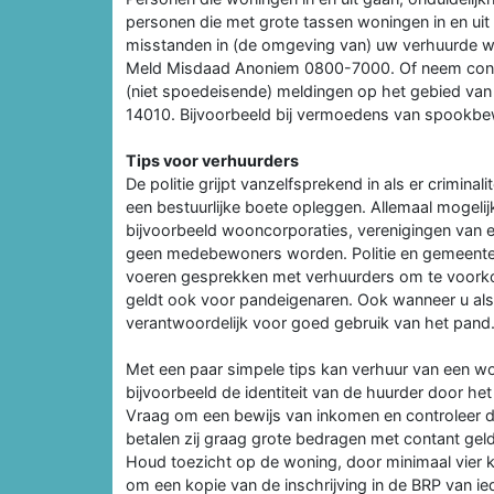
personen die met grote tassen woningen in en u
misstanden in (de omgeving van) uw verhuurde won
Meld Misdaad Anoniem 0800-7000. Of neem contac
(niet spoedeisende) meldingen op het gebied van
14010. Bijvoorbeeld bij vermoedens van spookbew
Tips voor verhuurders
De politie grijpt vanzelfsprekend in als er crimina
een bestuurlijke boete opleggen. Allemaal mogeli
bijvoorbeeld wooncorporaties, verenigingen van e
geen medebewoners worden. Politie en gemeent
voeren gesprekken met verhuurders om te voorkom
geldt ook voor pandeigenaren. Ook wanneer u als p
verantwoordelijk voor goed gebruik van het pand
Met een paar simpele tips kan verhuur van een w
bijvoorbeeld de identiteit van de huurder door h
Vraag om een bewijs van inkomen en controleer di
betalen zij graag grote bedragen met contant gel
Houd toezicht op de woning, door minimaal vier k
om een kopie van de inschrijving in de BRP van ie