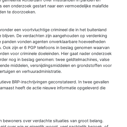
) is een onderzoek gestart naar een vermoedelijke malafide
nden te doorzoeken.
ronder een voortvluchtige crimineel die in het buitenland
e blijven. De verdachten zijn aangehouden op verdenking
n de panden vonden agenten onverklaarbare hoeveelheden
n. Ook zijn er 6 PGP telefoons in beslag genomen waarvan
erden voor criminele doeleinden. Hier gaat nader onderzoek
erder nog in beslag genomen: twee geldtelmachines, valse
ovende middelen, versnijdingsmiddelen en grondstoffen voor
rtuigen en verhuuradministratie.
utieve BRP-inschrijvingen geconstateerd. In twee gevallen
rnaast heeft de actie nieuwe informatie opgeleverd die
van bewoners over verdachte situaties van groot belang.
eid over wie er eigenlijk woont, veel nachtelijk bezoek, of