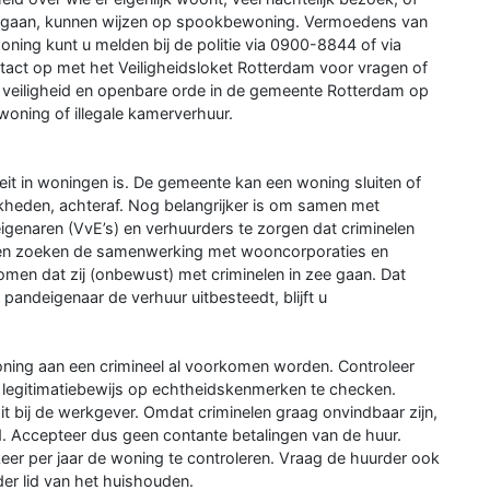
it gaan, kunnen wijzen op spookbewoning. Vermoedens van
ing kunt u melden bij de politie via 0900-8844 of via
t op met het Veiligheidsloket Rotterdam voor vragen of
 veiligheid en openbare orde in de gemeente Rotterdam op
oning of illegale kamerverhuur.
liteit in woningen is. De gemeente kan een woning sluiten of
jkheden, achteraf. Nog belangrijker is om samen met
igenaren (VvE’s) en verhuurders te zorgen dat criminelen
en zoeken de samenwerking met wooncorporaties en
en dat zij (onbewust) met criminelen in zee gaan. Dat
andeigenaar de verhuur uitbesteedt, blijft u
.
oning aan een crimineel al voorkomen worden. Controleer
et legitimatiebewijs op echtheidskenmerken te checken.
t bij de werkgever. Omdat criminelen graag onvindbaar zijn,
d. Accepteer dus geen contante betalingen van de huur.
eer per jaar de woning te controleren. Vraag de huurder ook
der lid van het huishouden.