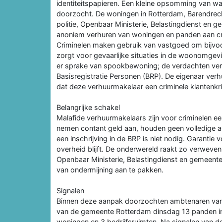
identiteitspapieren. Een kleine opsomming van wat
doorzocht. De woningen in Rotterdam, Barendre
politie, Openbaar Ministerie, Belastingdienst en g
anoniem verhuren van woningen en panden aan cr
Criminelen maken gebruik van vastgoed om bijvoor
zorgt voor gevaarlijke situaties in de woonomgevin
er sprake van spookbewoning; de verdachten verbl
Basisregistratie Personen (BRP). De eigenaar verh
dat deze verhuurmakelaar een criminele klantenkri
Belangrijke schakel
Malafide verhuurmakelaars zijn voor criminelen een 
nemen contant geld aan, houden geen volledige ad
een inschrijving in de BRP is niet nodig. Garantie 
overheid blijft. De onderwereld raakt zo verweven
Openbaar Ministerie, Belastingdienst en gemeen
van ondermijning aan te pakken.
Signalen
Binnen deze aanpak doorzochten ambtenaren van p
van de gemeente Rotterdam dinsdag 13 panden i
woningen en 3 bedrijfsruimten. Na signalen van 