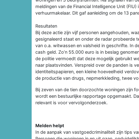
meldingen van de Financial Intelligence Unit (FIU
verhuurmakelaar. Dit gaf aanleiding om de 13 pa
Resultaten
Bij deze actie zijn vijf personen aangehouden, waa
gesignaleerd staat en onder de radar probeerde t
van o.a. witwassen en valsheid in geschrifte. I
cash geld. Zo’n 55.000 euro is in beslag genome
de politie vermoedt dat deze mogelijk gebruikt w
naar plaatsvinden. Verspreid over de panden is v
identiteitspapieren, een kleine hoeveelheid verd
de productie van drugs, nepmerkkleding, twee voe
Bij zeven van de tien doorzochte woningen zijn fo
wordt een bestuurlijke rapportage opgemaakt. Daa
relevant is voor vervolgonderzoek.
Melden helpt
In de aanpak van vastgoedcriminaliteit zijn tips 
Personen die woningen in en uit gaan, onduidelijkh