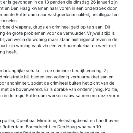
 er is gevonden in de 13 panden die dinsdag 26 januari zijn
cht en Den Haag kwamen naar voren in een onderzoek door
emeente Rotterdam naar vastgoedcriminaliteit; het illegaal en
iminelen.
beeld wapens, drugs en crimineel geld op te slaan. Dit
g én grote problemen voor de verhuurder. Vrijwel altijd is
ijven wel in de woning maar staan niet ingeschreven in de
uurt zijn woning vaak via een verhuurmakelaar en weet niet
ng heeft.
belangrijke schakel in de criminele bedrijfsvoering. Zij
ministratie bij, bieden een volledig verhuurpakket aan en
voor anonimiteit, zodat de crimineel buiten het zicht van de
 met de bovenwereld. Er is sprake van ondermijning. Politie,
ten in de regio Rotterdam werken nauw samen om deze vorm
olitie, Openbaar Ministerie, Belastingdienst en handhavers
n Rotterdam, Barendrecht en Den Haag waarvan 10
de gemeente Rotterdam over misstanden in panden en