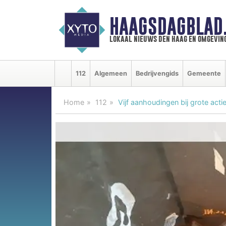
HAAGSDAGBLAD
lokaal nieuws den haag en omgevin
112
Algemeen
Bedrijvengids
Gemeente
Home
112
Vijf aanhoudingen bij grote acti