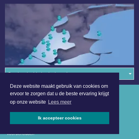
Overige dagbladen in de regio
Deze website maakt gebruik van cookies om
Algemene voorwaarden
ervoor te zorgen dat u de beste ervaring krijgt
op onze website
Lees meer
Disclaimer
Privacy Statement
Ik accepteer cookies
Copyright (c) 2026 | Haagsdagblad.nl - Alle rechten
voorbehouden