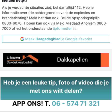
Melden helpt!
Als je verdachte situaties ziet, bel dan altijd 112. Heb je
informatie over (de achtergronden van) de explosies en
brandstichting? Meld het dan ook! Bel de opsporingstiplijn
0800-6070. Tippen kan ook via Meld Misdaad Anoniem 0800-
7000 of vul het onderstaande
tipformulier
in.
Maak
Haagsdagblad
je Google-favoriet
Heb je een leuke tip, foto of video die je
met ons wilt delen?
APP ONS!
T.
06 - 574 71 321