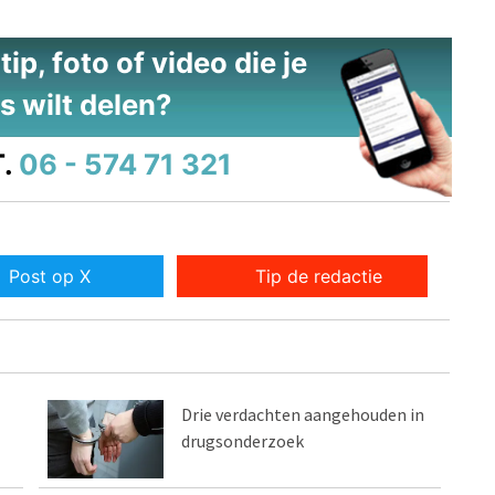
ip, foto of video die je
s wilt delen?
.
06 - 574 71 321
Post op X
Tip de redactie
Drie verdachten aangehouden in
drugsonderzoek