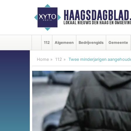
HAAGSDAGBLAD
lokaal nieuws den haag en omgevin
112
Algemeen
Bedrijvengids
Gemeente
Home
112
Twee minderjarigen aangehoude