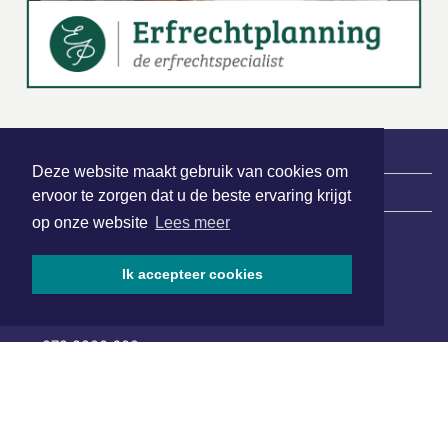
Deze website maakt gebruik van cookies om
|
Nieuws | Sport | Evenementen
ervoor te zorgen dat u de beste ervaring krijgt
op onze website
Lees meer
Hoofdvestiging:
Ik accepteer cookies
van Benthuizenlaan 1
1701 BZ Heerhugowaard
072 8200 600
redactie@xyto.nl
www.xyto.nl
SOCIAL MEDIA