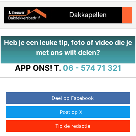
Heb je een leuke tip, foto of video die je
met ons wilt delen?
APP ONS!
T.
06 - 574 71 321
Deel op Facebook
Post op X
Tip de redactie