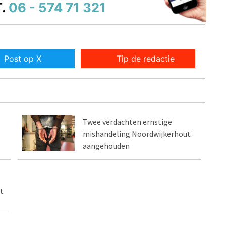
.
06 - 574 71 321
Post op X
Tip de redactie
Twee verdachten ernstige
mishandeling Noordwijkerhout
aangehouden
t