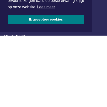
van Benthuizenlaan 1
ervoor te zorgen dat u de beste ervaring krijgt
1701 BZ Heerhugowaard
op onze website
Lees meer
072 8200 600
Ik accepteer cookies
redactie@xyto.nl
www.xyto.nl
SOCIAL MEDIA
NIEUWSBRIEF AANMELDEN
Schrijf je in voor onze nieuwsbrief en krijg wekelijks een
samenvatting van alle gebeurtenissen uit jouw regio.
Aanmelden
ONLINE DAGBLADEN