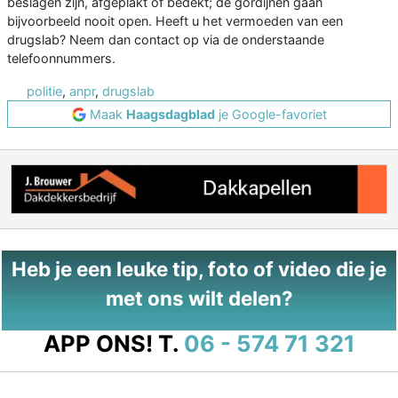
beslagen zijn, afgeplakt of bedekt; de gordijnen gaan
bijvoorbeeld nooit open. Heeft u het vermoeden van een
drugslab? Neem dan contact op via de onderstaande
telefoonnummers.
politie
,
anpr
,
drugslab
Maak
Haagsdagblad
je Google-favoriet
Heb je een leuke tip, foto of video die je
met ons wilt delen?
APP ONS!
T.
06 - 574 71 321