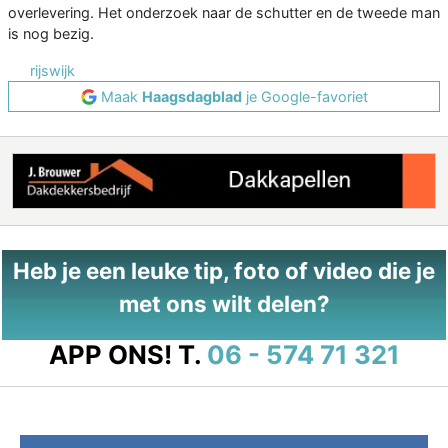
overlevering. Het onderzoek naar de schutter en de tweede man
is nog bezig.
rijswijk
Maak
Haagsdagblad
je Google-favoriet
Heb je een leuke tip, foto of video die je
met ons wilt delen?
APP ONS!
T.
06 - 574 71 321