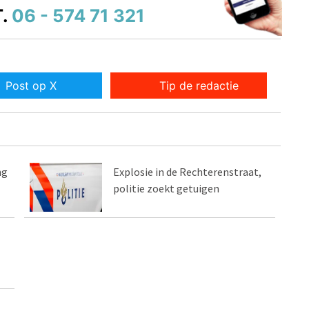
.
06 - 574 71 321
Post op X
Tip de redactie
ng
Explosie in de Rechterenstraat,
politie zoekt getuigen