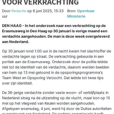
VOOR VERKRACHTING
Door
Redactie
op
6 juni 2025, 15:33
Bron:
Openbaar
uur
Ministerie
DEN HAAG - In het onderzoek naar een verkrachting op de
Erasmusweg in Den Haag op 30 januari is vorige maand een
verdachte aangehouden. De man is deze week overgeleverd
aan Nederland.
Op 30 januari rond 1.00 uur in de nacht kwam het slachtoffer de
verdachte tegen op straat. De verkrachting gebeurde in een
portiek aan de Erasmusweg. Onderzoek door de politie leidde
niet tot de identiteit van de verdachte, daarom werden beelden
van hem op 13 mei getoond in de opsporingsprogramma's
Team West en Opsporing Verzocht. Dat leidde tot twee tips
over zijn identiteit.
De 36-jarige verdachte zonder vaste woon- of verblijfplaats in
Nederland sloeg na de uitzending op de vlucht, maar kon op 15
mei op het vliegveld van Keulen worden aangehouden.
Afgelopen woensdag, 4 juni, werd hij door de Duitse autoriteiten
overgeleverd aan Nederland. De rechter-commissaris heeft