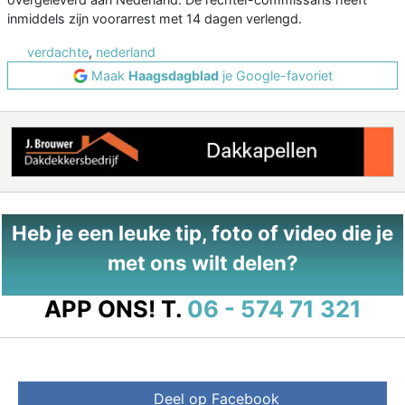
inmiddels zijn voorarrest met 14 dagen verlengd.
verdachte
,
nederland
Maak
Haagsdagblad
je Google-favoriet
Heb je een leuke tip, foto of video die je
met ons wilt delen?
APP ONS!
T.
06 - 574 71 321
Deel op Facebook