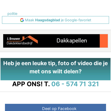
politie
Maak
Haagsdagblad
je Google-favoriet
Heb je een leuke tip, foto of video die je
met ons wilt delen?
APP ONS!
T.
06 - 574 71 321
Deel op Facebook