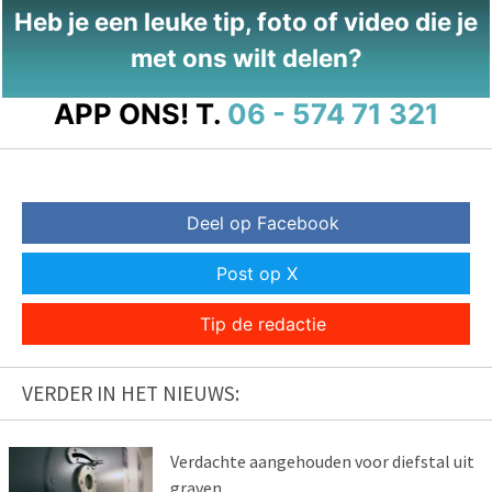
Heb je een leuke tip, foto of video die je
met ons wilt delen?
APP ONS!
T.
06 - 574 71 321
Deel op Facebook
Post op X
Tip de redactie
VERDER IN HET NIEUWS:
Verdachte aangehouden voor diefstal uit
graven