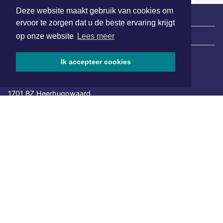
Deze website maakt gebruik van cookies om
ervoor te zorgen dat u de beste ervaring krijgt
|
Nieuws | Sport | Evenementen
op onze website
Lees meer
Ik accepteer cookies
Hoofdvestiging:
van Benthuizenlaan 1
1701 BZ Heerhugowaard
072 8200 600
redactie@xyto.nl
www.xyto.nl
SOCIAL MEDIA
NIEUWSBRIEF AANMELDEN
Schrijf je in voor onze nieuwsbrief en krijg wekelijks een
samenvatting van alle gebeurtenissen uit jouw regio.