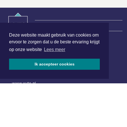
|
Nieuws | Sport | Evenementen
Deze website maakt gebruik van cookies om
ervoor te zorgen dat u de beste ervaring krijgt
Hoofdvestiging:
op onze website
Lees meer
van Benthuizenlaan 1
1701 BZ Heerhugowaard
Ik accepteer cookies
072 8200 600
redactie@xyto.nl
www.xyto.nl
SOCIAL MEDIA
NIEUWSBRIEF AANMELDEN
Schrijf je in voor onze nieuwsbrief en krijg wekelijks een