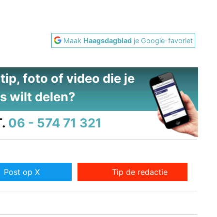
Maak
Haagsdagblad
je Google-favoriet
ip, foto of video die je
s wilt delen?
.
06 - 574 71 321
Post op X
Tip de redactie