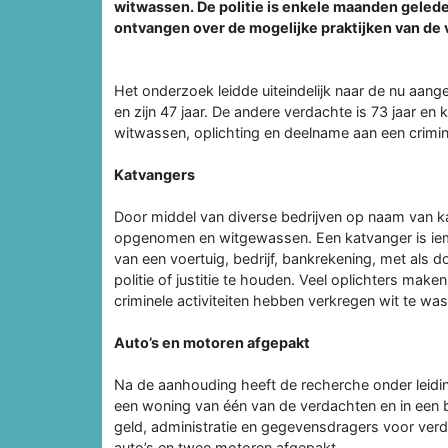
witwassen. De politie is enkele maanden gelede
ontvangen over de mogelijke praktijken van de
Het onderzoek leidde uiteindelijk naar de nu aa
en zijn 47 jaar. De andere verdachte is 73 jaar 
witwassen, oplichting en deelname aan een crimine
Katvangers
Door middel van diverse bedrijven op naam van k
opgenomen en witgewassen. Een katvanger is ieman
van een voertuig, bedrijf, bankrekening, met als d
politie of justitie te houden. Veel oplichters make
criminele activiteiten hebben verkregen wit te wa
Auto’s en motoren afgepakt
Na de aanhouding heeft de recherche onder leidi
een woning van één van de verdachten en in een 
geld, administratie en gegevensdragers voor verd
auto’s en twee motoren afgepakt.