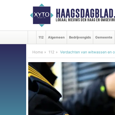
HAAGSDAGBLAD
lokaal nieuws den haag en omgevin
112
Algemeen
Bedrijvengids
Gemeente
Home
112
Verdachten van witwassen en o