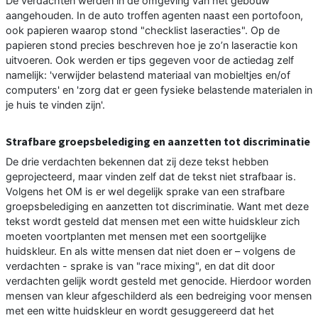
De verdachten werden in de omgeving van het gebouw
aangehouden. In de auto troffen agenten naast een portofoon,
ook papieren waarop stond "checklist laseracties". Op de
papieren stond precies beschreven hoe je zo’n laseractie kon
uitvoeren. Ook werden er tips gegeven voor de actiedag zelf
namelijk: 'verwijder belastend materiaal van mobieltjes en/of
computers' en 'zorg dat er geen fysieke belastende materialen in
je huis te vinden zijn'.
Strafbare groepsbelediging en aanzetten tot discriminatie
De drie verdachten bekennen dat zij deze tekst hebben
geprojecteerd, maar vinden zelf dat de tekst niet strafbaar is.
Volgens het OM is er wel degelijk sprake van een strafbare
groepsbelediging en aanzetten tot discriminatie. Want met deze
tekst wordt gesteld dat mensen met een witte huidskleur zich
moeten voortplanten met mensen met een soortgelijke
huidskleur. En als witte mensen dat niet doen er – volgens de
verdachten - sprake is van "race mixing", en dat dit door
verdachten gelijk wordt gesteld met genocide. Hierdoor worden
mensen van kleur afgeschilderd als een bedreiging voor mensen
met een witte huidskleur en wordt gesuggereerd dat het