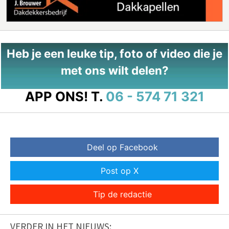
Heb je een leuke tip, foto of video die je
met ons wilt delen?
APP ONS!
T.
06 - 574 71 321
Deel op Facebook
Post op X
Tip de redactie
VERDER IN HET NIEUWS: